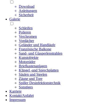
Download
Anleitungen
Sicherheit
Galerie
Schleifen
Polieren
Verchromen
Vordächer
Geländer und Handläufe
Französische Balkone
Sand- und Glasperlenstrahlen
Kunstobjekte
Motorräder
Briefkastenanlagen
Klingel -und Sprechplatten
Säulen und Steelen
Zäune und Tore
Spiller Desinfektionstechnik
Sonstiges
Karriere
Kontakt/Anfahrt
Impressum