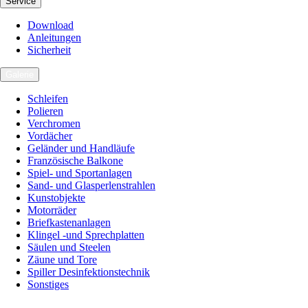
Service
Download
Anleitungen
Sicherheit
Galerie
Schleifen
Polieren
Verchromen
Vordächer
Geländer und Handläufe
Französische Balkone
Spiel- und Sportanlagen
Sand- und Glasperlenstrahlen
Kunstobjekte
Motorräder
Briefkastenanlagen
Klingel -und Sprechplatten
Säulen und Steelen
Zäune und Tore
Spiller Desinfektionstechnik
Sonstiges
Karriere