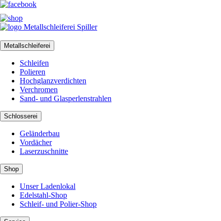
Metallschleiferei
Schleifen
Polieren
Hochglanzverdichten
Verchromen
Sand- und Glasperlenstrahlen
Schlosserei
Geländerbau
Vordächer
Laserzuschnitte
Shop
Unser Ladenlokal
Edelstahl-Shop
Schleif- und Polier-Shop