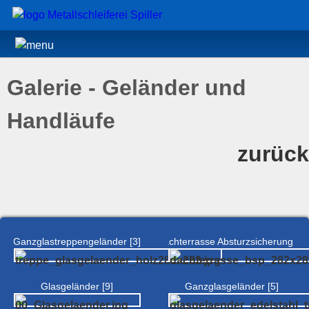
Galerie - Geländer und
Handläufe
zurück
Ganzglastreppengeländer [3]
Dachterrasse Absturzsicherung [4]
Glasgeländer [9]
Ganzglasgeländer [5]