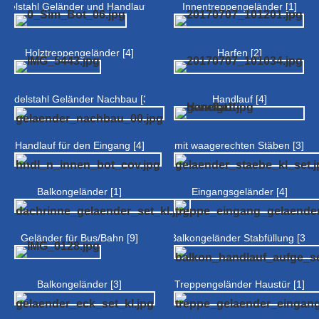
Edelstahl Geländer und Handlauf [3]
Innentreppengeländer [1]
Holztreppengeländer [4]
Harfen [2]
Edelstahl Geländer Nachbau [3]
Handlauf [4]
Handlauf für den Eingang [4]
mit waagerechten Stäben [3]
Balkongeländer [1]
Eingangsgeländer [4]
Geländer für Bus/Bahn [9]
Balkongeländer Stabfüllung [3]
Balkongeländer [3]
Treppengeländer Haustür [1]