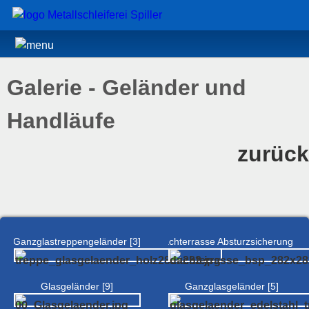
Galerie - Geländer und
Handläufe
zurück
Ganzglastreppengeländer [3]
Dachterrasse Absturzsicherung [4]
Glasgeländer [9]
Ganzglasgeländer [5]