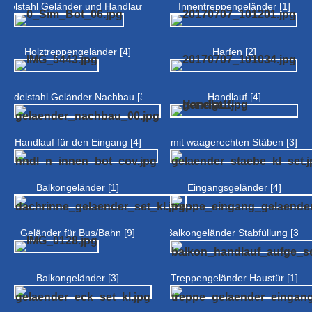
Edelstahl Geländer und Handlauf [3]
Innentreppengeländer [1]
Holztreppengeländer [4]
Harfen [2]
Edelstahl Geländer Nachbau [3]
Handlauf [4]
Handlauf für den Eingang [4]
mit waagerechten Stäben [3]
Balkongeländer [1]
Eingangsgeländer [4]
Geländer für Bus/Bahn [9]
Balkongeländer Stabfüllung [3]
Balkongeländer [3]
Treppengeländer Haustür [1]