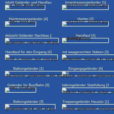
Edelstahl Geländer und Handlauf [3]
Innentreppengeländer [1]
Holztreppengeländer [4]
Harfen [2]
Edelstahl Geländer Nachbau [3]
Handlauf [4]
Handlauf für den Eingang [4]
mit waagerechten Stäben [3]
Balkongeländer [1]
Eingangsgeländer [4]
Geländer für Bus/Bahn [9]
Balkongeländer Stabfüllung [3]
Balkongeländer [3]
Treppengeländer Haustür [1]