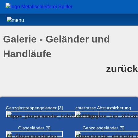
Galerie - Geländer und
Handläufe
zurück
Ganzglastreppengeländer [3]
Dachterrasse Absturzsicherung [4]
Glasgeländer [9]
Ganzglasgeländer [5]