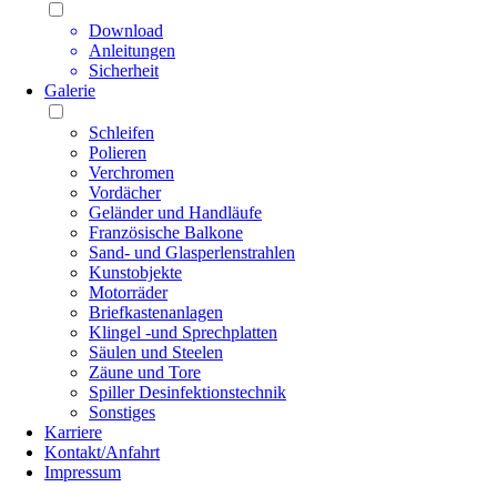
Download
Anleitungen
Sicherheit
Galerie
Schleifen
Polieren
Verchromen
Vordächer
Geländer und Handläufe
Französische Balkone
Sand- und Glasperlenstrahlen
Kunstobjekte
Motorräder
Briefkastenanlagen
Klingel -und Sprechplatten
Säulen und Steelen
Zäune und Tore
Spiller Desinfektionstechnik
Sonstiges
Karriere
Kontakt/Anfahrt
Impressum