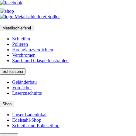
Metallschleiferei
Schleifen
Polieren
Hochglanzverdichten
Verchromen
Sand- und Glasperlenstrahlen
Schlosserei
Geländerbau
Vordächer
Laserzuschnitte
Shop
Unser Ladenlokal
Edelstahl-Shop
Schleif- und Polier-Shop