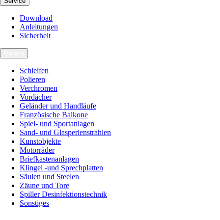
Service
Download
Anleitungen
Sicherheit
Galerie
Schleifen
Polieren
Verchromen
Vordächer
Geländer und Handläufe
Französische Balkone
Spiel- und Sportanlagen
Sand- und Glasperlenstrahlen
Kunstobjekte
Motorräder
Briefkastenanlagen
Klingel -und Sprechplatten
Säulen und Steelen
Zäune und Tore
Spiller Desinfektionstechnik
Sonstiges
Karriere