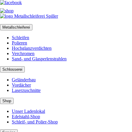
Metallschleiferei
Schleifen
Polieren
Hochglanzverdichten
Verchromen
Sand- und Glasperlenstrahlen
Schlosserei
Geländerbau
Vordächer
Laserzuschnitte
Shop
Unser Ladenlokal
Edelstahl-Shop
Schleif- und Polier-Shop