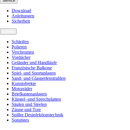
Service
Download
Anleitungen
Sicherheit
Galerie
Schleifen
Polieren
Verchromen
Vordächer
Geländer und Handläufe
Französische Balkone
Spiel- und Sportanlagen
Sand- und Glasperlenstrahlen
Kunstobjekte
Motorräder
Briefkastenanlagen
Klingel -und Sprechplatten
Säulen und Steelen
Zäune und Tore
Spiller Desinfektionstechnik
Sonstiges
Karriere