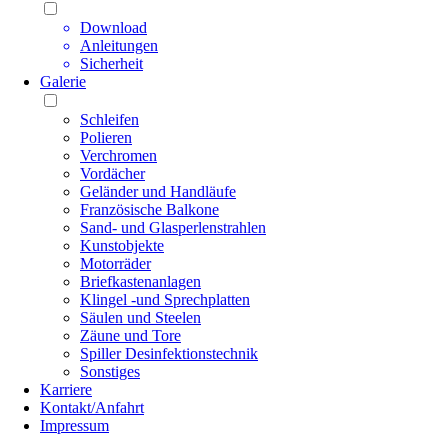
Download
Anleitungen
Sicherheit
Galerie
Schleifen
Polieren
Verchromen
Vordächer
Geländer und Handläufe
Französische Balkone
Sand- und Glasperlenstrahlen
Kunstobjekte
Motorräder
Briefkastenanlagen
Klingel -und Sprechplatten
Säulen und Steelen
Zäune und Tore
Spiller Desinfektionstechnik
Sonstiges
Karriere
Kontakt/Anfahrt
Impressum