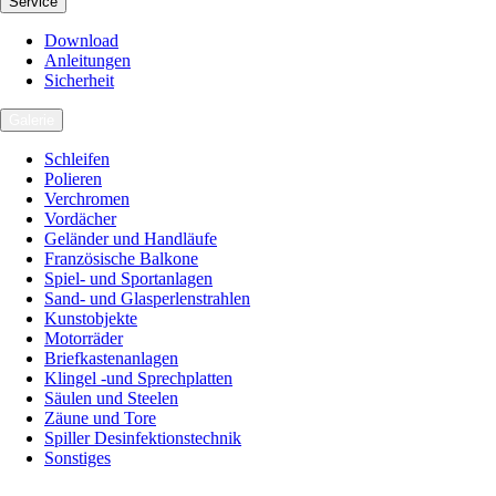
Service
Download
Anleitungen
Sicherheit
Galerie
Schleifen
Polieren
Verchromen
Vordächer
Geländer und Handläufe
Französische Balkone
Spiel- und Sportanlagen
Sand- und Glasperlenstrahlen
Kunstobjekte
Motorräder
Briefkastenanlagen
Klingel -und Sprechplatten
Säulen und Steelen
Zäune und Tore
Spiller Desinfektionstechnik
Sonstiges
Karriere