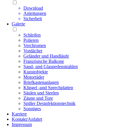
Download
Anleitungen
Sicherheit
Galerie
Schleifen
Polieren
Verchromen
Vordächer
Geländer und Handläufe
Französische Balkone
Sand- und Glasperlenstrahlen
Kunstobjekte
Motorräder
Briefkastenanlagen
Klingel -und Sprechplatten
Säulen und Steelen
Zäune und Tore
Spiller Desinfektionstechnik
Sonstiges
Karriere
Kontakt/Anfahrt
Impressum