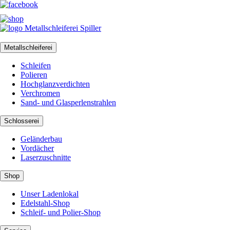
Metallschleiferei
Schleifen
Polieren
Hochglanzverdichten
Verchromen
Sand- und Glasperlenstrahlen
Schlosserei
Geländerbau
Vordächer
Laserzuschnitte
Shop
Unser Ladenlokal
Edelstahl-Shop
Schleif- und Polier-Shop