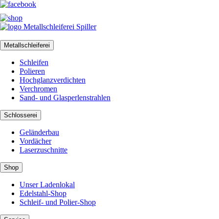
Metallschleiferei
Schleifen
Polieren
Hochglanzverdichten
Verchromen
Sand- und Glasperlenstrahlen
Schlosserei
Geländerbau
Vordächer
Laserzuschnitte
Shop
Unser Ladenlokal
Edelstahl-Shop
Schleif- und Polier-Shop