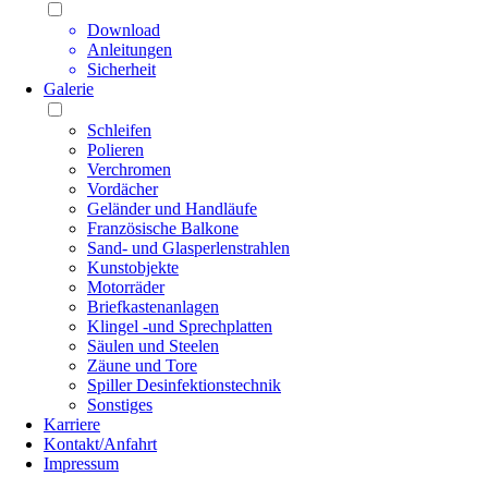
Download
Anleitungen
Sicherheit
Galerie
Schleifen
Polieren
Verchromen
Vordächer
Geländer und Handläufe
Französische Balkone
Sand- und Glasperlenstrahlen
Kunstobjekte
Motorräder
Briefkastenanlagen
Klingel -und Sprechplatten
Säulen und Steelen
Zäune und Tore
Spiller Desinfektionstechnik
Sonstiges
Karriere
Kontakt/Anfahrt
Impressum