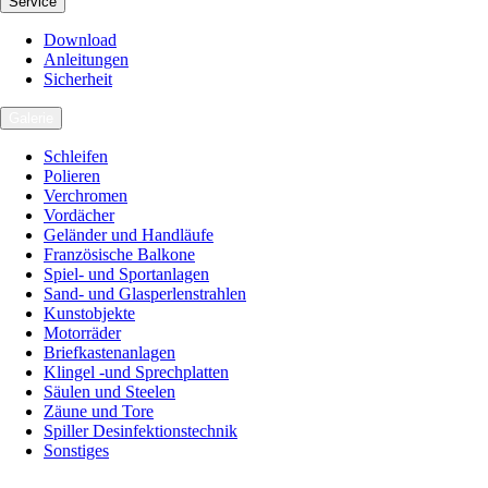
Service
Download
Anleitungen
Sicherheit
Galerie
Schleifen
Polieren
Verchromen
Vordächer
Geländer und Handläufe
Französische Balkone
Spiel- und Sportanlagen
Sand- und Glasperlenstrahlen
Kunstobjekte
Motorräder
Briefkastenanlagen
Klingel -und Sprechplatten
Säulen und Steelen
Zäune und Tore
Spiller Desinfektionstechnik
Sonstiges
Karriere