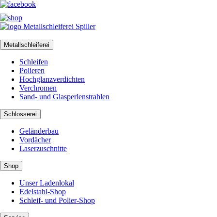
Metallschleiferei
Schleifen
Polieren
Hochglanzverdichten
Verchromen
Sand- und Glasperlenstrahlen
Schlosserei
Geländerbau
Vordächer
Laserzuschnitte
Shop
Unser Ladenlokal
Edelstahl-Shop
Schleif- und Polier-Shop