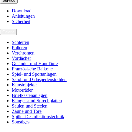
Service
Download
Anleitungen
Sicherheit
Galerie
Schleifen
Polieren
Verchromen
Vordächer
Geländer und Handläufe
Französische Balkone
Spiel- und Sportanlagen
Sand- und Glasperlenstrahlen
Kunstobjekte
Motorräder
Briefkastenanlagen
Klingel -und Sprechplatten
Säulen und Steelen
Zäune und Tore
Spiller Desinfektionstechnik
Sonstiges
Karriere