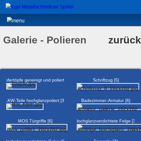
Galerie - Polieren
zurück
Kupfertöpfe gereinigt und poliert [5]
Schriftzug [5]
LKW-Teile hochglanzpoliert [3]
Badezimmer-Armatur [6]
MOS Türgriffe [6]
Hochglanzverdichtete Felge [3]