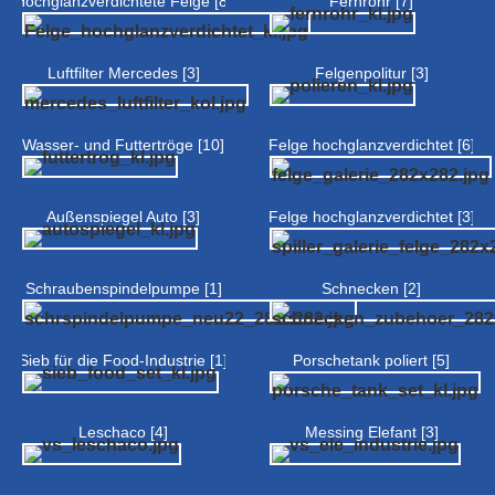
Hochglanzverdichtete Felge [8]
Fernrohr [7]
Luftfilter Mercedes [3]
Felgenpolitur [3]
Wasser- und Futtertröge [10]
Felge hochglanzverdichtet [6]
Außenspiegel Auto [3]
Felge hochglanzverdichtet [3]
Schraubenspindelpumpe [1]
Schnecken [2]
Sieb für die Food-Industrie [1]
Porschetank poliert [5]
Leschaco [4]
Messing Elefant [3]