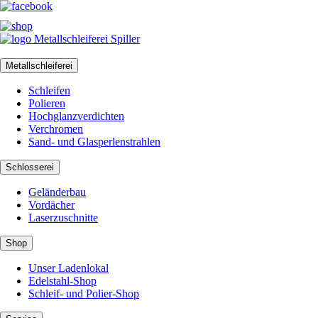
Metallschleiferei
Schleifen
Polieren
Hochglanzverdichten
Verchromen
Sand- und Glasperlenstrahlen
Schlosserei
Geländerbau
Vordächer
Laserzuschnitte
Shop
Unser Ladenlokal
Edelstahl-Shop
Schleif- und Polier-Shop