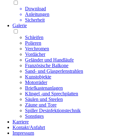
Download
Anleitungen
Sicherheit
Galerie
Schleifen
Polieren
Verchromen
Vordächer
Geländer und Handläufe
Französische Balkone
Sand- und Glasperlenstrahlen
Kunstobjekte
Motorräder
Briefkastenanlagen
Klingel -und Sprechplatten
Säulen und Steelen
Zäune und Tore
Spiller Desinfektionstechnik
Sonstiges
Karriere
Kontakt/Anfahrt
Impressum