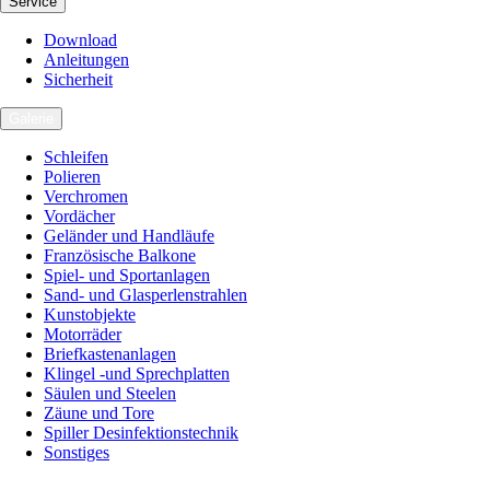
Service
Download
Anleitungen
Sicherheit
Galerie
Schleifen
Polieren
Verchromen
Vordächer
Geländer und Handläufe
Französische Balkone
Spiel- und Sportanlagen
Sand- und Glasperlenstrahlen
Kunstobjekte
Motorräder
Briefkastenanlagen
Klingel -und Sprechplatten
Säulen und Steelen
Zäune und Tore
Spiller Desinfektionstechnik
Sonstiges
Karriere