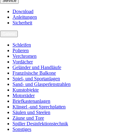
Service
Download
Anleitungen
Sicherheit
Galerie
Schleifen
Polieren
Verchromen
Vordächer
Geländer und Handläufe
Französische Balkone
Spiel- und Sportanlagen
Sand- und Glasperlenstrahlen
Kunstobjekte
Motorräder
Briefkastenanlagen
Klingel -und Sprechplatten
Säulen und Steelen
Zäune und Tore
Spiller Desinfektionstechnik
Sonstiges
Karriere