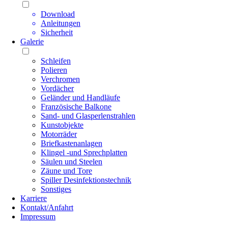
Download
Anleitungen
Sicherheit
Galerie
Schleifen
Polieren
Verchromen
Vordächer
Geländer und Handläufe
Französische Balkone
Sand- und Glasperlenstrahlen
Kunstobjekte
Motorräder
Briefkastenanlagen
Klingel -und Sprechplatten
Säulen und Steelen
Zäune und Tore
Spiller Desinfektionstechnik
Sonstiges
Karriere
Kontakt/Anfahrt
Impressum