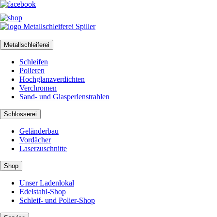
Metallschleiferei
Schleifen
Polieren
Hochglanzverdichten
Verchromen
Sand- und Glasperlenstrahlen
Schlosserei
Geländerbau
Vordächer
Laserzuschnitte
Shop
Unser Ladenlokal
Edelstahl-Shop
Schleif- und Polier-Shop