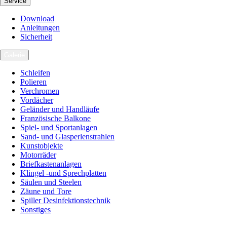
Service
Download
Anleitungen
Sicherheit
Galerie
Schleifen
Polieren
Verchromen
Vordächer
Geländer und Handläufe
Französische Balkone
Spiel- und Sportanlagen
Sand- und Glasperlenstrahlen
Kunstobjekte
Motorräder
Briefkastenanlagen
Klingel -und Sprechplatten
Säulen und Steelen
Zäune und Tore
Spiller Desinfektionstechnik
Sonstiges
Karriere