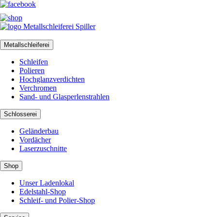
Metallschleiferei
Schleifen
Polieren
Hochglanzverdichten
Verchromen
Sand- und Glasperlenstrahlen
Schlosserei
Geländerbau
Vordächer
Laserzuschnitte
Shop
Unser Ladenlokal
Edelstahl-Shop
Schleif- und Polier-Shop