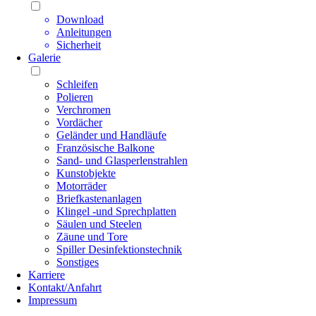
Download
Anleitungen
Sicherheit
Galerie
Schleifen
Polieren
Verchromen
Vordächer
Geländer und Handläufe
Französische Balkone
Sand- und Glasperlenstrahlen
Kunstobjekte
Motorräder
Briefkastenanlagen
Klingel -und Sprechplatten
Säulen und Steelen
Zäune und Tore
Spiller Desinfektionstechnik
Sonstiges
Karriere
Kontakt/Anfahrt
Impressum