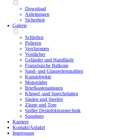
Download
Anleitungen
Sicherheit
Galerie
Schleifen
Polieren
Verchromen
Vordächer
Geländer und Handläufe
Französische Balkone
Sand- und Glasperlenstrahlen
Kunstobjekte
Motorräder
Briefkastenanlagen
Klingel -und Sprechplatten
Säulen und Steelen
Zäune und Tore
Spiller Desinfektionstechnik
Sonstiges
Karriere
Kontakt/Anfahrt
Impressum