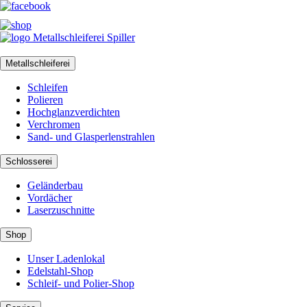
Metallschleiferei
Schleifen
Polieren
Hochglanzverdichten
Verchromen
Sand- und Glasperlenstrahlen
Schlosserei
Geländerbau
Vordächer
Laserzuschnitte
Shop
Unser Ladenlokal
Edelstahl-Shop
Schleif- und Polier-Shop