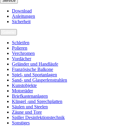
Service
Download
Anleitungen
Sicherheit
Galerie
Schleifen
Polieren
Verchromen
Vordächer
Geländer und Handläufe
Französische Balkone
Spiel- und Sportanlagen
Sand- und Glasperlenstrahlen
Kunstobjekte
Motorräder
Briefkastenanlagen
Klingel -und Sprechplatten
Säulen und Steelen
Zäune und Tore
Spiller Desinfektionstechnik
Sonstiges
Karriere